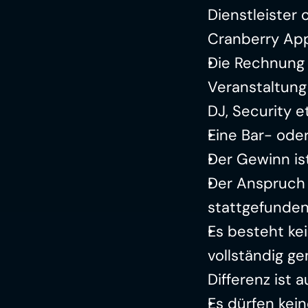
Dienstleister
Cranberry App
Die Rechnung d
Veranstaltung 
DJ, Security et
Eine Bar- ode
Der Gewinn ist
Der Anspruch v
stattgefunden
Es besteht ke
vollständig ge
Differenz ist 
Es dürfen kei