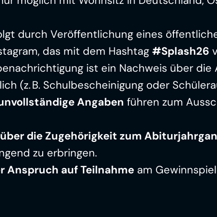
nur möglich mit Wohnsitz in Deutschland, Ös
lgt durch Veröffentlichung eines öffentliche
nstagram, das mit dem Hashtag 
#Splash26
 
nachrichtigung ist ein Nachweis über die A
ich (z. B. Schulbescheinigung oder Schülera
 unvollständige Angaben
 führen zum Aussc
über die Zugehörigkeit zum Abiturjahrga
ngend zu erbringen.
er Anspruch auf Teilnahme
 am Gewinnspiel