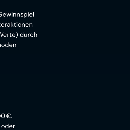
Gewinnspiel 
eraktionen 
erte) durch 
hoden 
00 €.
 oder 