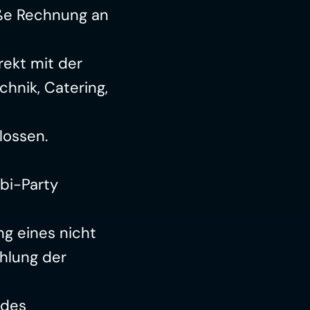
ße Rechnung an 
ekt mit der 
hnik, Catering, 
lossen.
bi-Party 
g eines nicht 
hlung der 
des 