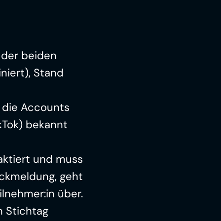
der beiden 
Plattformen (entweder TikTok oder Instagram, nicht kombiniert), Stand 
 die Accounts 
Tok) bekannt 
ktiert und muss 
ückmeldung, geht 
lnehmer:in über.
Maßgeblich für die Bewertung ist die Anzahl der Likes zum Stichtag 