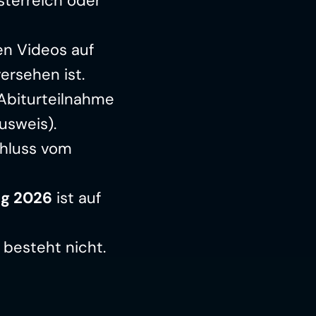
terreich oder 
n Videos auf 
versehen ist.
biturteilnahme 
usweis).
hluss vom 
ng 2026
 ist auf 
 besteht nicht.