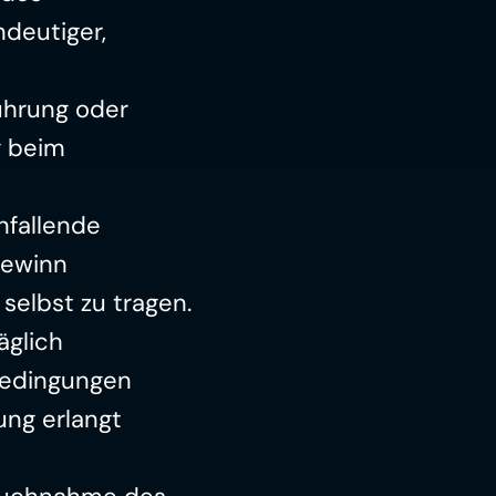
deutiger, 
hrung oder 
 beim 
fallende 
ewinn 
selbst zu tragen.
glich 
bedingungen 
ng erlangt 